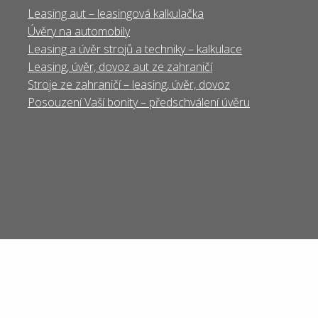
Leasing aut – leasingová kalkulačka
Úvěry na automobily
Leasing a úvěr strojů a techniky – kalkulace
Leasing, úvěr, dovoz aut ze zahraničí
Stroje ze zahraničí – leasing, úvěr, dovoz
Posouzení Vaší bonity – předschválení úvěru