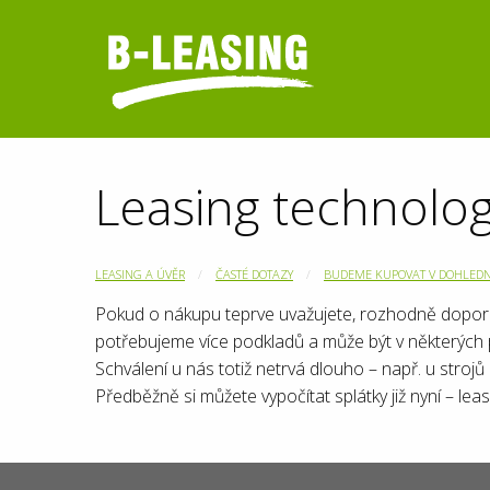
Leasing technolog
LEASING A ÚVĚR
ČASTÉ DOTAZY
BUDEME KUPOVAT V DOHLEDNÉ
Pokud o nákupu teprve uvažujete, rozhodně doporu
potřebujeme více podkladů a může být v některých p
Schválení u nás totiž netrvá dlouho – např. u stroj
Předběžně si můžete vypočítat splátky již nyní – le