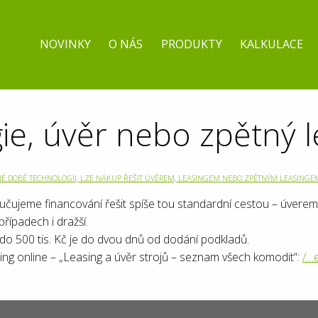
NOVINKY
O NÁS
PRODUKTY
KALKULACE
ie, úvěr nebo zpětný l
 DOBĚ TECHNOLOGII, LZE NÁKUP ŘEŠIT ÚVĚREM, LEASINGEM NEBO ZPĚTNÝM LEASINGE
čujeme financování řešit spíše tou standardní cestou – úvere
řípadech i dražší.
ů do 500 tis. Kč je do dvou dnů od dodání podkladů.
asing online – „Leasing a úvěr strojů – seznam všech komodit“:
/…