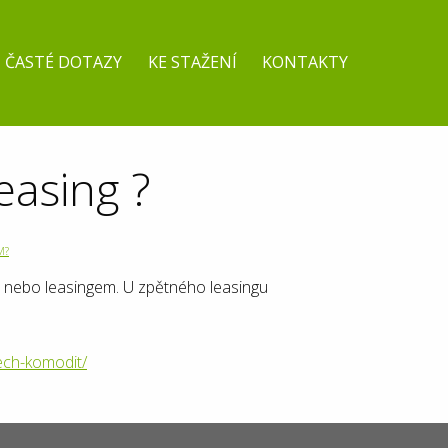
ČASTÉ DOTAZY
KE STAŽENÍ
KONTAKTY
easing ?
M?
m nebo leasingem. U zpětného leasingu
ech-komodit/