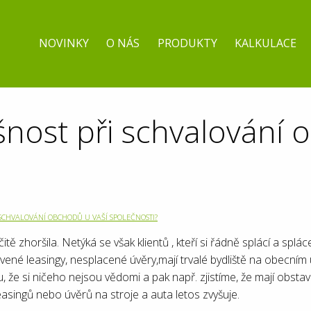
NOVINKY
O NÁS
PRODUKTY
KALKULACE
ěšnost při schvalování
I SCHVALOVÁNÍ OBCHODŮ U VAŠÍ SPOLEČNOSTI?
 zhoršila. Netýká se však klientů , kteří si řádně splácí a splácel
avené leasingy, nesplacené úvěry,mají trvalé bydliště na obecn
, že si ničeho nejsou vědomi a pak např. zjistíme, že mají obstave
asingů nebo úvěrů na stroje a auta letos zvyšuje.