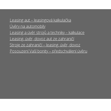
Leasing aut – leasingová kalkulačka
Úvěry na automobily
Leasing a úvěr strojů a techniky – kalkulace
Leasing, úvěr, dovoz aut ze zahraničí
Stroje ze zahraničí – leasing, úvěr, dovoz
Posouzení Vaší bonity – předschválení úvěru