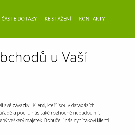
ČASTÉ DOTAZY
KE STAŽENÍ
KONTAKTY
 obchodů u Vaší
i své závazky . Klienti, kteří jsou v databázích
ím úřadě a pod. u nás také rozhodně nebudou mít
ný veškerý majetek. Bohužel i nás nyní takoví klienti