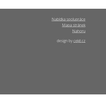
Nabídka spolupráce
Mapa stránek
Nahoru
design by
cekit.cz