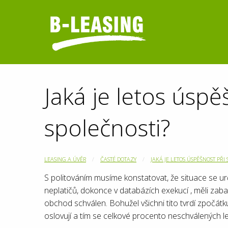
Jaká je letos úsp
společnosti?
LEASING A ÚVĚR
ČASTÉ DOTAZY
JAKÁ JE LETOS ÚSPĚŠNOST PŘ
S politováním musíme konstatovat, že situace se určitě
neplatičů, dokonce v databázích exekucí , měli zab
obchod schválen. Bohužel všichni tito tvrdí zpočátku
oslovují a tím se celkové procento neschválených le