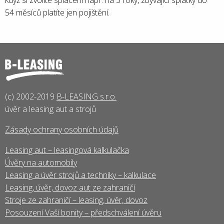
když si zvolíte splácení např. na 3 roky, zbývající splátky do
54 měsíců platíte jen pojištění.
(c) 2002-2019
B-LEASING s.r.o.
úvěr a leasing aut a strojů
Zásady ochrany osobních údajů
Leasing aut – leasingová kalkulačka
Úvěry na automobily
Leasing a úvěr strojů a techniky – kalkulace
Leasing, úvěr, dovoz aut ze zahraničí
Stroje ze zahraničí – leasing, úvěr, dovoz
Posouzení Vaší bonity – předschválení úvěru