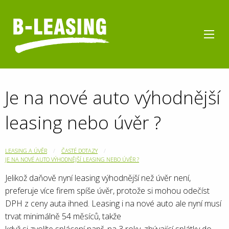
Je na nové auto výhodnější
leasing nebo úvěr ?
LEASING A ÚVĚR
ČASTÉ DOTAZY
JE NA NOVÉ AUTO VÝHODNĚJŠÍ LEASING NEBO ÚVĚR ?
Jelikož daňově nyní leasing výhodnější než úvěr není,
preferuje více firem spíše úvěr, protože si mohou odečíst
DPH z ceny auta ihned. Leasing i na nové auto ale nyní musí
trvat minimálně 54 měsíců, takže