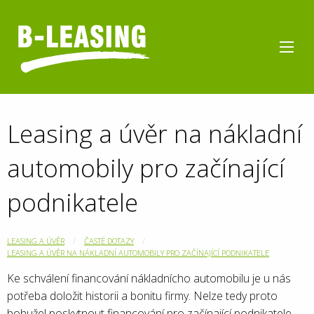
Leasing a úvěr na nákladní
automobily pro začínající
podnikatele
LEASING A ÚVĚR
ČASTÉ DOTAZY
LEASING A ÚVĚR NA NÁKLADNÍ AUTOMOBILY PRO ZAČÍNAJÍCÍ PODNIKATELE
Ke schválení financování nákladnícho automobilu je u nás
potřeba doložit historii a bonitu firmy. Nelze tedy proto
bohužel poskytnout financování pro začínající podnikatele,