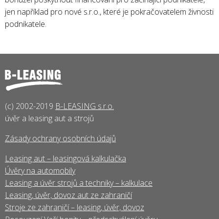
jen například pro nové s.r.o., které je pokračovatelem živnosti
podnikatele.
(c) 2002-2019
B-LEASING s.r.o.
úvěr a leasing aut a strojů
Zásady ochrany osobních údajů
Leasing aut – leasingová kalkulačka
Úvěry na automobily
Leasing a úvěr strojů a techniky – kalkulace
Leasing, úvěr, dovoz aut ze zahraničí
Stroje ze zahraničí – leasing, úvěr, dovoz