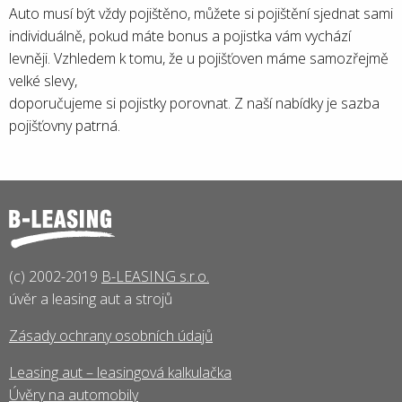
Auto musí být vždy pojištěno, můžete si pojištění sjednat sami
individuálně, pokud máte bonus a pojistka vám vychází
levněji. Vzhledem k tomu, že u pojišťoven máme samozřejmě
velké slevy,
doporučujeme si pojistky porovnat. Z naší nabídky je sazba
pojišťovny patrná.
(c) 2002-2019
B-LEASING s.r.o.
úvěr a leasing aut a strojů
Zásady ochrany osobních údajů
Leasing aut – leasingová kalkulačka
Úvěry na automobily