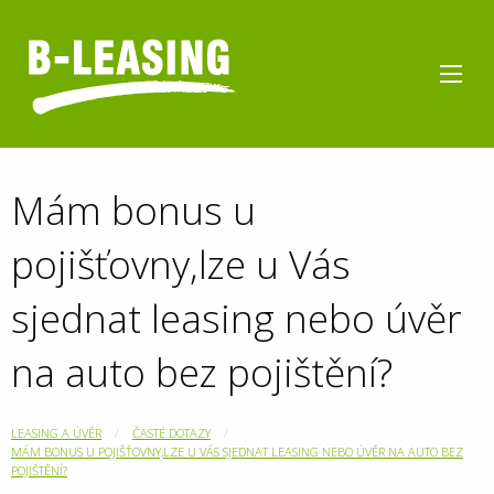
Mám bonus u
pojišťovny,lze u Vás
sjednat leasing nebo úvěr
na auto bez pojištění?
LEASING A ÚVĚR
ČASTÉ DOTAZY
MÁM BONUS U POJIŠŤOVNY,LZE U VÁS SJEDNAT LEASING NEBO ÚVĚR NA AUTO BEZ
POJIŠTĚNÍ?