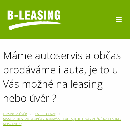
Máme autoservis a občas
prodáváme i auta, je to u
Vás možné na leasing
nebo úvěr ?
LEASING A ÚVĚR
ČASTÉ DOTAZY
MÁME AUTOSERVIS A OBČAS PRODÁVÁME I AUTA, JE TO U VÁS MOŽNÉ NA LEASING
NEBO ÚVĚR ?