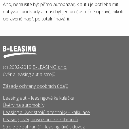
Ano, nemusíte být přímo autobazar, k autu je potřeba mít
nabývací podklady a musí být jen po částečné opravě, nikoli
opravené např. po totální havárii.
(c) 2002-2019
B-LEASING s.r.o.
úvěr a leasing aut a strojů
Zásady ochrany osobních údajů
Leasing aut – leasingová kalkulačka
Úvěry na automobily
Leasing a úvěr strojů a techniky – kalkulace
Leasing, úvěr, dovoz aut ze zahraničí
Stroje ze zahraničí – leasing, úvěr, dovoz