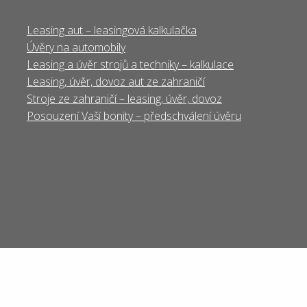
Leasing aut – leasingová kalkulačka
Úvěry na automobily
Leasing a úvěr strojů a techniky – kalkulace
Leasing, úvěr, dovoz aut ze zahraničí
Stroje ze zahraničí – leasing, úvěr, dovoz
Posouzení Vaší bonity – předschválení úvěru