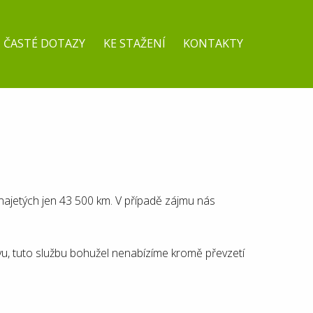
ČASTÉ DOTAZY
KE STAŽENÍ
KONTAKTY
ajetých jen 43 500 km. V případě zájmu nás
vu, tuto službu bohužel nenabízíme kromě převzetí