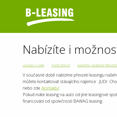
Nabízíte i možnost
LEASING A ÚVĚR
ČASTÉ DOTAZY
NABÍZÍTE I MOŽNOST PŘEVZETÍ
V současné době nabízíme převzetí leasingu našeho
můžete kontaktovat stávajícího nájemce : JUDr. Ch
nebo zde
/kontakty/
.
Pokud máte leasing na auto od jiné leasingové spo
financování od společnosti BAWAG leasing .