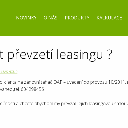
NOVINKY
O NÁS
PRODUKTY
KALKULACE
 převzetí leasingu ?
 LEASINGU ?
 klienta na zánovní tahač DAF – uvedení do provozu 10/2011, n
ovanec ,tel. 604298456
lečnosti a chcete abychom my převzali jejich leasingovou smlou