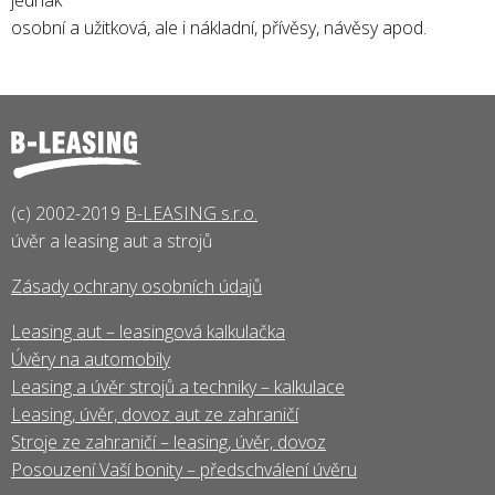
jednak
osobní a užitková, ale i nákladní, přívěsy, návěsy apod.
(c) 2002-2019
B-LEASING s.r.o.
úvěr a leasing aut a strojů
Zásady ochrany osobních údajů
Leasing aut – leasingová kalkulačka
Úvěry na automobily
Leasing a úvěr strojů a techniky – kalkulace
Leasing, úvěr, dovoz aut ze zahraničí
Stroje ze zahraničí – leasing, úvěr, dovoz
Posouzení Vaší bonity – předschválení úvěru