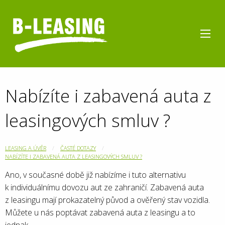
Nabízíte i zabavená auta z
leasingových smluv ?
LEASING A ÚVĚR
ČASTÉ DOTAZY
NABÍZÍTE I ZABAVENÁ AUTA Z LEASINGOVÝCH SMLUV ?
Ano, v současné době již nabízíme i tuto alternativu
k individuálnímu dovozu aut ze zahraničí. Zabavená auta
z leasingu mají prokazatelný původ a ověřený stav vozidla.
Můžete u nás poptávat zabavená auta z leasingu a to