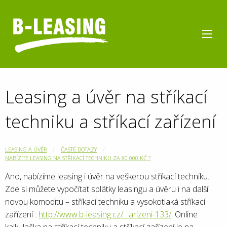
Leasing a úvěr na stříkací
techniku a stříkací zařízení
LEASING A ÚVĚR
ČASTÉ DOTAZY
NABÍZÍTE LEASING NA STŘÍKACÍ TECHNIKU ZA 80 000 KČ ?
Ano, nabízíme leasing i úvěr na veškerou stříkací techniku.
Zde si můžete vypočítat splátky leasingu a úvěru i na další
novou komoditu – stříkací techniku a vysokotlaká stříkací
zařízení :
http://www.b-leasing.cz/…arizeni-133/
. Online