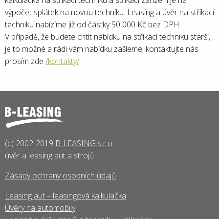
kalkulačka na stříkací techniku a stříkací zařízení je na
výpočet splátek na novou techniku. Leasing a úvěr na stříkací
techniku nabízíme již od částky 50 000 Kč bez DPH.
V případě, že budete chtít nabídku na stříkací techniku starší,
je to možné a rádi vám nabídku zašleme, kontaktujte nás
prosím zde
/kontakty/
.
(c) 2002-2019
B-LEASING s.r.o.
úvěr a leasing aut a strojů
Zásady ochrany osobních údajů
Leasing aut – leasingová kalkulačka
Úvěry na automobily