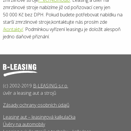
zmrzlinové stroje
/…ech-komodit/
. Leasing a úvěr na
zmrzlinové stroje nabízíme již od pořizovací ceny jen
50 000 Kč bez DPH. Pokud budete potřebovat nabídku na
starší zmrzlinové stroje,kontaktujte nás prosím zde
/kontakty/
. Podmínkou vyřízení leasingu je doložit alespoň
jedno daňové přiznání.
(c) 2002-2019
B-LEASING s.r.o.
úvěr a leasing aut a strojů
Zásady ochrany osobních údajů
Leasing aut – leasingová kalkulačka
Úvěry na automobily