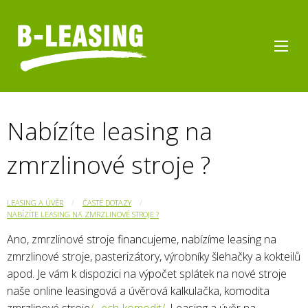
Nabízíte leasing na
zmrzlinové stroje ?
LEASING A ÚVĚR
ČASTÉ DOTAZY
NABÍZÍTE LEASING NA ZMRZLINOVÉ STROJE ?
Ano, zmrzlinové stroje financujeme, nabízíme leasing na
zmrzlinové stroje, pasterizátory, výrobníky šlehačky a kokteilů
apod. Je vám k dispozici na výpočet splátek na nové stroje
naše online leasingová a úvěrová kalkulačka, komodita