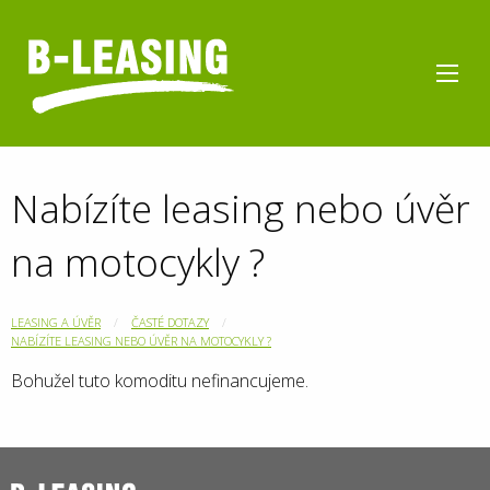
Nabízíte leasing nebo úvěr
na motocykly ?
LEASING A ÚVĚR
ČASTÉ DOTAZY
NABÍZÍTE LEASING NEBO ÚVĚR NA MOTOCYKLY ?
Bohužel tuto komoditu nefinancujeme.