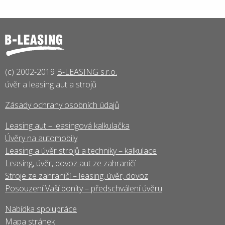
(c) 2002-2019
B-LEASING s.r.o.
úvěr a leasing aut a strojů
Zásady ochrany osobních údajů
Leasing aut – leasingová kalkulačka
Úvěry na automobily
Leasing a úvěr strojů a techniky – kalkulace
Leasing, úvěr, dovoz aut ze zahraničí
Stroje ze zahraničí – leasing, úvěr, dovoz
Posouzení Vaší bonity – předschválení úvěru
Nabídka spolupráce
Mapa stránek