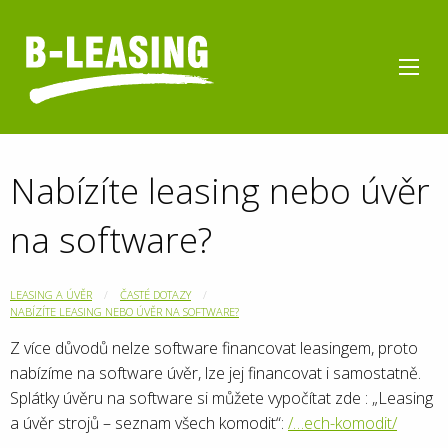
Nabízíte leasing nebo úvěr
na software?
LEASING A ÚVĚR
ČASTÉ DOTAZY
NABÍZÍTE LEASING NEBO ÚVĚR NA SOFTWARE?
Z více důvodů nelze software financovat leasingem, proto
nabízíme na software úvěr, lze jej financovat i samostatně.
Splátky úvěru na software si můžete vypočítat zde : „Leasing
a úvěr strojů – seznam všech komodit“:
/…ech-komodit/