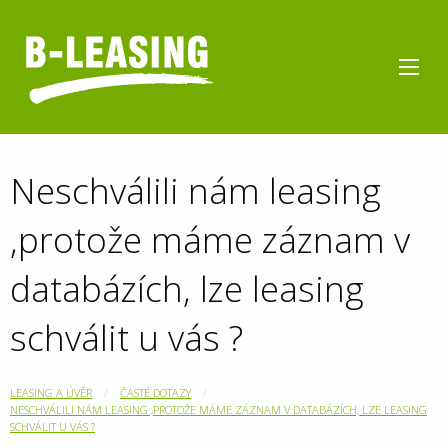
Neschválili nám leasing
,protože máme záznam v
databázích, lze leasing
schválit u vás ?
LEASING A ÚVĚR
ČASTÉ DOTAZY
NESCHVÁLILI NÁM LEASING ,PROTOŽE MÁME ZÁZNAM V DATABÁZÍCH, LZE LEASING
SCHVÁLIT U VÁS ?