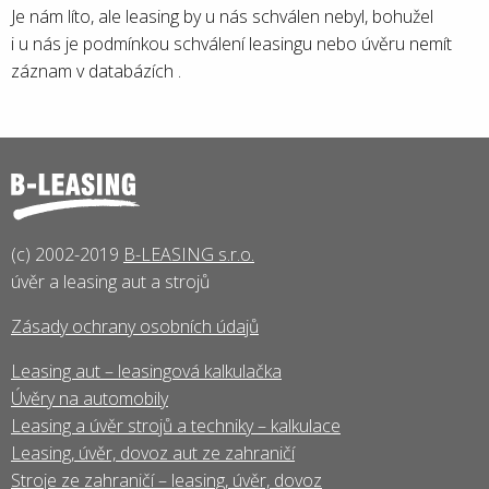
Je nám líto, ale leasing by u nás schválen nebyl, bohužel
i u nás je podmínkou schválení leasingu nebo úvěru nemít
záznam v databázích .
(c) 2002-2019
B-LEASING s.r.o.
úvěr a leasing aut a strojů
Zásady ochrany osobních údajů
Leasing aut – leasingová kalkulačka
Úvěry na automobily
Leasing a úvěr strojů a techniky – kalkulace
Leasing, úvěr, dovoz aut ze zahraničí
Stroje ze zahraničí – leasing, úvěr, dovoz