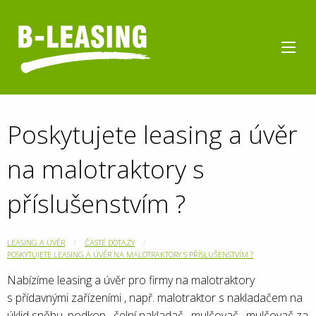
Poskytujete leasing a úvěr
na malotraktory s
příslušenstvím ?
LEASING A ÚVĚR
ČASTÉ DOTAZY
POSKYTUJETE LEASING A ÚVĚR NA MALOTRAKTORY S PŘÍSLUŠENSTVÍM ?
Nabízíme leasing a úvěr pro firmy na malotraktory
s přídavnými zařízeními , např. malotraktor s nakladačem na
úklid sněhu, podkop , čelní nakladač , mulčovač , mulčovač za