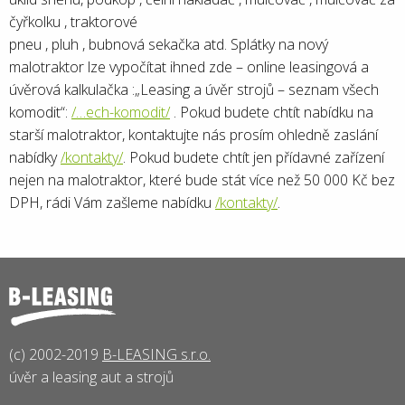
čyřkolku , traktorové
pneu , pluh , bubnová sekačka atd. Splátky na nový
malotraktor lze vypočítat ihned zde – online leasingová a
úvěrová kalkulačka :„Leasing a úvěr strojů – seznam všech
komodit“:
/…ech-komodit/
. Pokud budete chtít nabídku na
starší malotraktor, kontaktujte nás prosím ohledně zaslání
nabídky
/kontakty/
. Pokud budete chtít jen přídavné zařízení
nejen na malotraktor, které bude stát více než 50 000 Kč bez
DPH, rádi Vám zašleme nabídku
/kontakty/
.
(c) 2002-2019
B-LEASING s.r.o.
úvěr a leasing aut a strojů