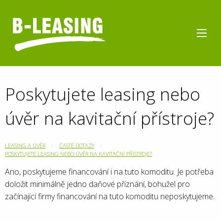
Poskytujete leasing nebo
úvěr na kavitační přístroje?
LEASING A ÚVĚR
ČASTÉ DOTAZY
POSKYTUJETE LEASING NEBO ÚVĚR NA KAVITAČNÍ PŘÍSTROJE?
Ano, poskytujeme financování i na tuto komoditu. Je potřeba
doložit minimálně jedno daňové přiznání, bohužel pro
začínající firmy financování na tuto komoditu neposkytujeme.