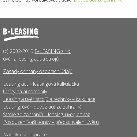
(c) 2002-2019
B-LEASING s.r.o.
úvěr a leasing aut a strojů
Zásady ochrany osobních údajů
Leasing aut – leasingová kalkulačka
Úvěry na automobily
Leasing a úvěr strojů a techniky – kalkulace
Leasing, úvěr, dovoz aut ze zahraničí
Stroje ze zahraničí – leasing, úvěr, dovoz
Posouzení Vaší bonity – předschválení úvěru
Nabídka spolupráce