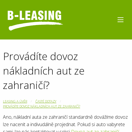
Provádíte dovoz
nákladních aut ze
zahraničí?
LEASING A ÚVĚR
ČASTÉ DOTAZY
PROVÁDÍTE DOVOZ NÁKLADNÍCH AUT ZE ZAHRANIČÍ?
Ano, nákladní auta ze zahraničí standardně dovážíme dovoz
lze nacenit a indivudálně projednat. Pokud si auto vabyrete
sami, lze nás kontaktovat v sekci
Dovoz aut ze zahraničí
.