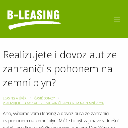
Realizujete i dovoz aut ze
zahraničí s pohonem na
zemní plyn?
LEASING A ÚVĚR
ČASTÉ DOTAZY
REALIZUJETE I DOVOZ AUT ZE ZAHRANIČÍ S POHONEM NA ZEMNÍ PLYN?
Ano, vyřídíme vám i leasing a dovoz auta ze zahraničí
i s pohonem na zemní plyn. Může to být zajímavé v dnešní
době i pro firmy s větším vozovým parkem. Dovážíme ze