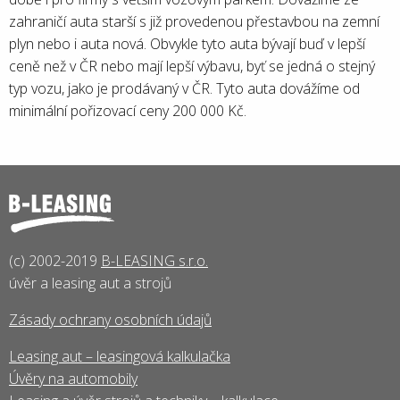
zahraničí auta starší s již provedenou přestavbou na zemní
plyn nebo i auta nová. Obvykle tyto auta bývají buď v lepší
ceně než v ČR nebo mají lepší výbavu, byť se jedná o stejný
typ vozu, jako je prodávaný v ČR. Tyto auta dovážíme od
minimální pořizovací ceny 200 000 Kč.
(c) 2002-2019
B-LEASING s.r.o.
úvěr a leasing aut a strojů
Zásady ochrany osobních údajů
Leasing aut – leasingová kalkulačka
Úvěry na automobily