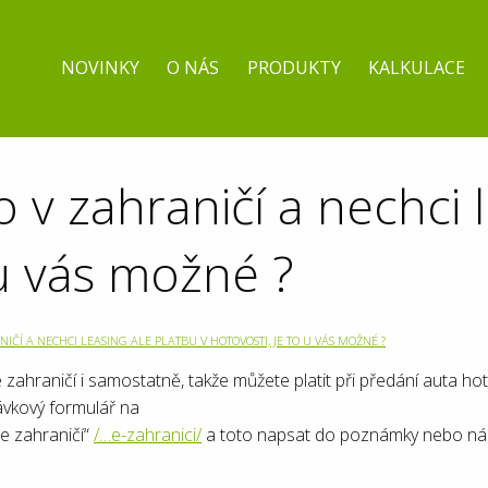
NOVINKY
O NÁS
PRODUKTY
KALKULACE
o v zahraničí a nechci 
 u vás možné ?
NIČÍ A NECHCI LEASING ALE PLATBU V HOTOVOSTI, JE TO U VÁS MOŽNÉ ?
ahraničí i samostatně, takže můžete platit při předání auta hot
ávkový formulář na
e zahraničí“
/…e-zahranici/
a toto napsat do poznámky nebo nás