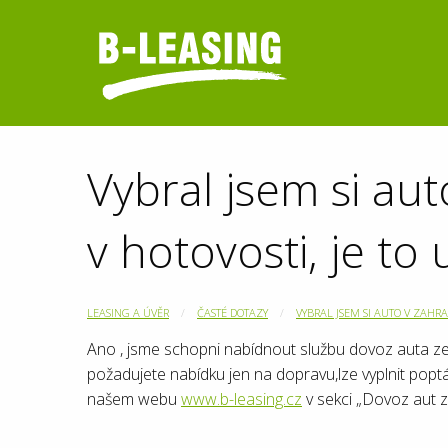
Vybral jsem si aut
v hotovosti, je to
LEASING A ÚVĚR
ČASTÉ DOTAZY
VYBRAL JSEM SI AUTO V ZAHRA
Ano , jsme schopni nabídnout službu dovoz auta ze z
požadujete nabídku jen na dopravu,lze vyplnit popt
našem webu
www.b-leasing.cz
v sekci „Dovoz aut z