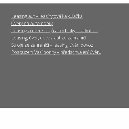
Leasing aut – leasingová kalkulačka
Úvěry na automobily
Leasing a úvěr strojů a techniky – kalkulace
Leasing, úvěr, dovoz aut ze zahraničí
Stroje ze zahraničí – leasing, úvěr, dovoz
Posouzení Vaší bonity – předschválení úvěru