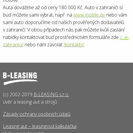
hotové.
Auta dovážíme až od ceny 180 000 Kč. Auto v zahraničí si
buď můžete sami vybrat, např. na
www.mobile.de
nebo vám
sami auto doporučíme od našich prověřených dodavatelů
v zahraničí. V obou případech nás pak můžete kvůli zaslání
nabídky kontaktovat buď prostřednictvím formuláře zde
/…e-
zahranici/
nebo nám zavolat
/kontakty/
.
(c) 2002-2019
B-LEASING s.r.o.
úvěr a leasing aut a strojů
Zásady ochrany osobních údajů
Leasing aut – leasingová kalkulačka