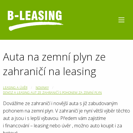
Auta na zemní plyn ze
zahraničí na leasing
LEASING A ÚVĚR
NOVINKY
DOVOZ A LEASING AUT ZE ZAHRANIČÍ S POHONEM ZA ZEMNÍ PLYN
Dovážíme ze zahraničí i novější auta s již zabudovaným
pohonem na zemní plyn. V zahraničí je nyní větší výběr těchto
aut a jsou i s lepší výbavou. Předem vám zajistíme
i financování – leasing nebo úvěr , možno auto koupit i za