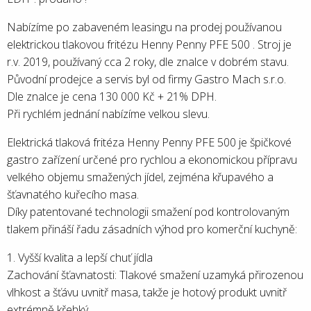
Nabízíme po zabaveném leasingu na prodej používanou
elektrickou tlakovou fritézu Henny Penny PFE 500 . Stroj je
r.v. 2019, používaný cca 2 roky, dle znalce v dobrém stavu.
Původní prodejce a servis byl od firmy Gastro Mach s.r.o.
Dle znalce je cena 130 000 Kč + 21% DPH.
Při rychlém jednání nabízíme velkou slevu.
Elektrická tlaková fritéza Henny Penny PFE 500 je špičkové
gastro zařízení určené pro rychlou a ekonomickou přípravu
velkého objemu smažených jídel, zejména křupavého a
šťavnatého kuřecího masa.
Díky patentované technologii smažení pod kontrolovaným
tlakem přináší řadu zásadních výhod pro komerční kuchyně:
1. Vyšší kvalita a lepší chuť jídla
Zachování šťavnatosti: Tlakové smažení uzamyká přirozenou
vlhkost a šťávu uvnitř masa, takže je hotový produkt uvnitř
extrémně křehký.