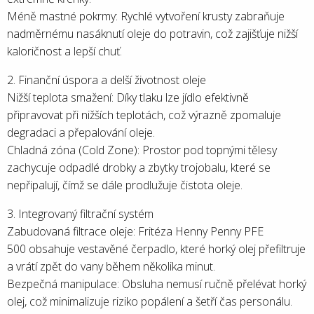
Méně mastné pokrmy: Rychlé vytvoření krusty zabraňuje
nadměrnému nasáknutí oleje do potravin, což zajišťuje nižší
kaloričnost a lepší chuť.
2. Finanční úspora a delší životnost oleje
Nižší teplota smažení: Díky tlaku lze jídlo efektivně
připravovat při nižších teplotách, což výrazně zpomaluje
degradaci a přepalování oleje.
Chladná zóna (Cold Zone): Prostor pod topnými tělesy
zachycuje odpadlé drobky a zbytky trojobalu, které se
nepřipalují, čímž se dále prodlužuje čistota oleje.
3. Integrovaný filtrační systém
Zabudovaná filtrace oleje: Fritéza Henny Penny PFE
500 obsahuje vestavěné čerpadlo, které horký olej přefiltruje
a vrátí zpět do vany během několika minut.
Bezpečná manipulace: Obsluha nemusí ručně přelévat horký
olej, což minimalizuje riziko popálení a šetří čas personálu.