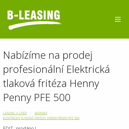
Nabízíme na prodej
profesionální Elektrická
tlaková fritéza Henny
Penny PFE 500
LEASING A ÚVĚR
NOVINKY
ELEKTRICKÁ TLAKOVÁ FRITÉZA HENNY PENNY PFE 500
EDIT : prodáno !