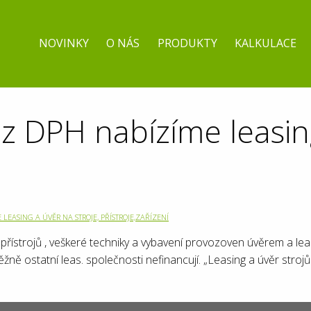
NOVINKY
O NÁS
PRODUKTY
KALKULACE
bez DPH nabízíme leasin
E LEASING A ÚVĚR NA STROJE, PŘÍSTROJE,ZAŘÍZENÍ
, přístrojů , veškeré techniky a vybavení provozoven úvěrem a lea
ěžně ostatní leas. společnosti nefinancují. „Leasing a úvěr stro