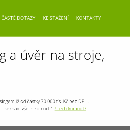
ČASTÉ DOTAZY
KE STAŽENÍ
KONTAKTY
g a úvěr na stroje,
singem již od částky 70 000 tis. Kč bez DPH.
jů – seznam všech komodit“:
/…ech-komodit/