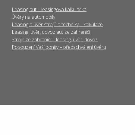
Leasing aut – leasingová kalkulačka
Úvěry na automobily
Leasing a úvěr strojů a techniky – kalkulace
Leasing, úvěr, dovoz aut ze zahraničí
Stroje ze zahraničí – leasing, úvěr, dovoz
Posouzení Vaší bonity – předschválení úvěru