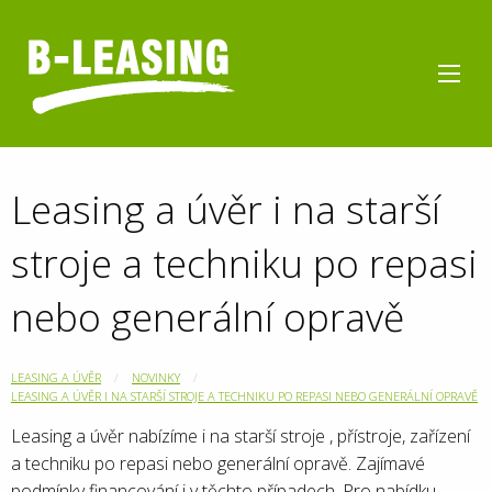
Leasing a úvěr i na starší
stroje a techniku po repasi
nebo generální opravě
LEASING A ÚVĚR
NOVINKY
LEASING A ÚVĚR I NA STARŠÍ STROJE A TECHNIKU PO REPASI NEBO GENERÁLNÍ OPRAVĚ
Leasing a úvěr nabízíme i na starší stroje , přístroje, zařízení
a techniku po repasi nebo generální opravě. Zajímavé
podmínky financování i v těchto případech. Pro nabídku