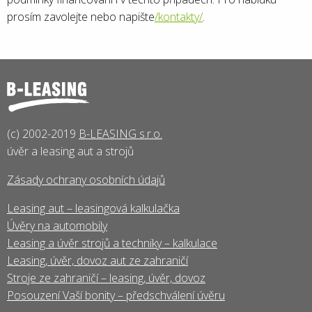
prosím zavolejte nebo napište
/kontakty/
.
(c) 2002-2019
B-LEASING s.r.o.
úvěr a leasing aut a strojů
Zásady ochrany osobních údajů
Leasing aut – leasingová kalkulačka
Úvěry na automobily
Leasing a úvěr strojů a techniky – kalkulace
Leasing, úvěr, dovoz aut ze zahraničí
Stroje ze zahraničí – leasing, úvěr, dovoz
Posouzení Vaší bonity – předschválení úvěru