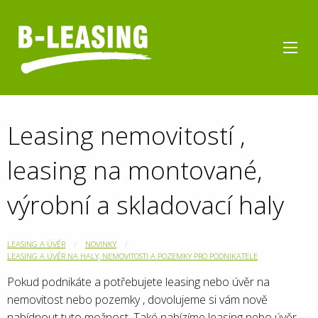
Leasing nemovitostí ,
leasing na montované,
výrobní a skladovací haly
LEASING A ÚVĚR
NOVINKY
LEASING A ÚVĚR NA HALY, NEMOVITOSTI A POZEMKY PRO PODNIKATELE
Pokud podnikáte a potřebujete leasing nebo úvěr na
nemovitost nebo pozemky , dovolujeme si vám nově
nabídnout tuto možnost. Také nabízíme leasing nebo úvěr