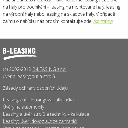
na haly pro podnikání – leasing na montované haly, leasing
na výrobní haly nebo leasing na skladové haly. V případě
zájmu o nabídku nás prosím kontaktujte zde :
/kontakty/
(c) 2002-2019
B-LEASING s.r.o.
úvěr a leasing aut a strojů
Zásady ochrany osobních údajů
Leasing aut – leasingová kalkulačka
Úvěry na automobily
Leasing a úvěr strojů a techniky – kalkulace
Leasing, úvěr, dovoz aut ze zahraničí