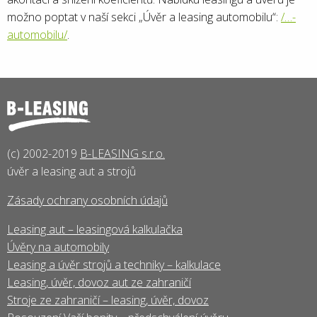
možno poptat v naší sekci „Úvěr a leasing automobilu“:
/…-
automobilu/
.
(c) 2002-2019
B-LEASING s.r.o.
úvěr a leasing aut a strojů
Zásady ochrany osobních údajů
Leasing aut – leasingová kalkulačka
Úvěry na automobily
Leasing a úvěr strojů a techniky – kalkulace
Leasing, úvěr, dovoz aut ze zahraničí
Stroje ze zahraničí – leasing, úvěr, dovoz