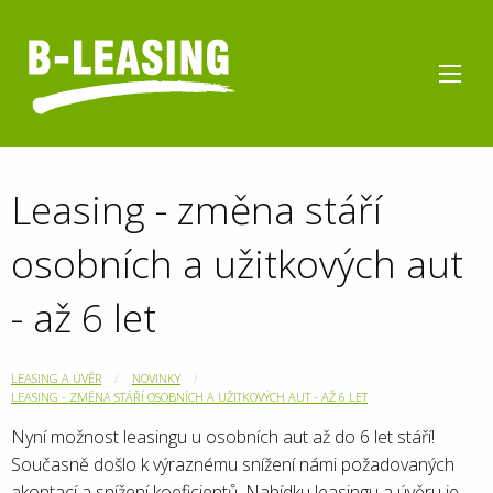
Leasing - změna stáří
osobních a užitkových aut
- až 6 let
LEASING A ÚVĚR
NOVINKY
LEASING - ZMĚNA STÁŘÍ OSOBNÍCH A UŽITKOVÝCH AUT - AŽ 6 LET
Nyní možnost leasingu u osobních aut až do 6 let stáří!
Současně došlo k výraznému snížení námi požadovaných
akontací a snížení koeficientů. Nabídku leasingu a úvěru je