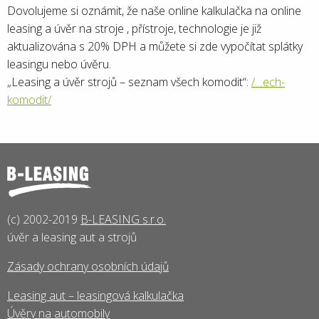
Dovolujeme si oznámit, že naše online kalkulačka na online
leasing a úvěr na stroje , přístroje, technologie je již
aktualizována s 20% DPH a můžete si zde vypočítat splátky
leasingu nebo úvěru.
„Leasing a úvěr strojů – seznam všech komodit“:
/…ech-
komodit/
(c) 2002-2019
B-LEASING s.r.o.
úvěr a leasing aut a strojů
Zásady ochrany osobních údajů
Leasing aut – leasingová kalkulačka
Úvěry na automobily