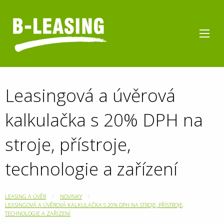
Leasingová a úvěrová
kalkulačka s 20% DPH na
stroje, přístroje,
technologie a zařízení
LEASING A ÚVĚR
NOVINKY
LEASINGOVÁ A ÚVĚROVÁ KALKULAČKA S 20% DPH NA STROJE, PŘÍSTROJE,
TECHNOLOGIE A ZAŘÍZENÍ