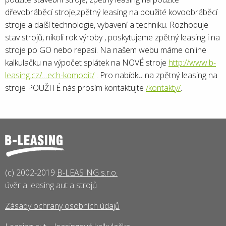
dřevobráběcí stroje,zpětný leasing na použité kovoobráběcí
stroje a další technologie, vybavení a techniku. Rozhoduje
stav strojů, nikoli rok výroby , poskytujeme zpětný leasing i na
stroje po GO nebo repasi. Na našem webu máme online
kalkulačku na výpočet splátek na NOVÉ stroje
http://www.b-
leasing.cz/…ech-komodit/
. Pro nabídku na zpětný leasing na
stroje POUŽITÉ nás prosím kontaktujte
/kontakty/
.
(c) 2002-2019
B-LEASING s.r.o.
úvěr a leasing aut a strojů
Zásady ochrany osobních údajů