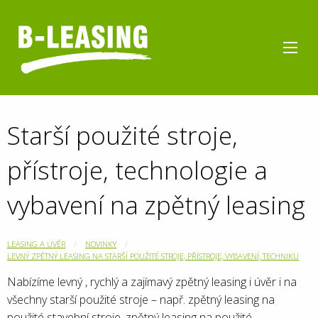
Starší použité stroje,
přístroje, technologie a
vybavení na zpětný leasing
LEASING A ÚVĚR
NOVINKY
LEVNÝ ZPĚTNÝ LEASING NA STARŠÍ POUŽITÉ STROJE, PŘÍSTROJE, VYBAVENÍ, TECHNIKU
Nabízíme levný , rychlý a zajímavý zpětný leasing i úvěr i na
všechny starší použité stroje – např. zpětný leasing na
použité stavební stroje, zpětný leasing na použité