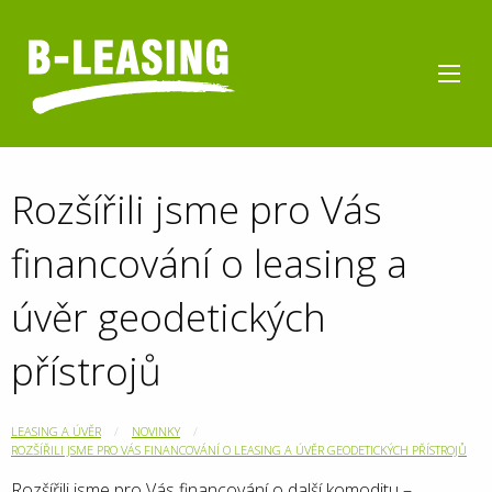
Rozšířili jsme pro Vás
financování o leasing a
úvěr geodetických
přístrojů
LEASING A ÚVĚR
NOVINKY
ROZŠÍŘILI JSME PRO VÁS FINANCOVÁNÍ O LEASING A ÚVĚR GEODETICKÝCH PŘÍSTROJŮ
Rozšířili jsme pro Vás financování o další komoditu –