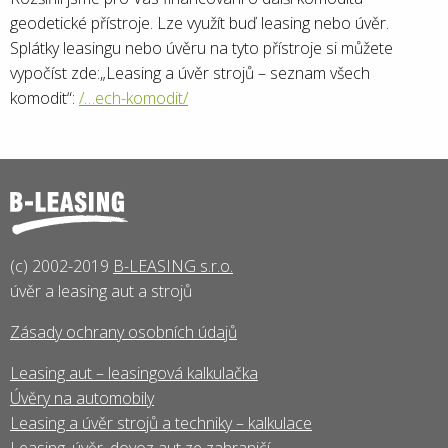
geodetické přístroje. Lze využít buď leasing nebo úvěr.
Splátky leasingu nebo úvěru na tyto přístroje si můžete
vypočíst zde:„Leasing a úvěr strojů – seznam všech
komodit“:
/…ech-komodit/
(c) 2002-2019
B-LEASING s.r.o.
úvěr a leasing aut a strojů
Zásady ochrany osobních údajů
Leasing aut – leasingová kalkulačka
Úvěry na automobily
Leasing a úvěr strojů a techniky – kalkulace