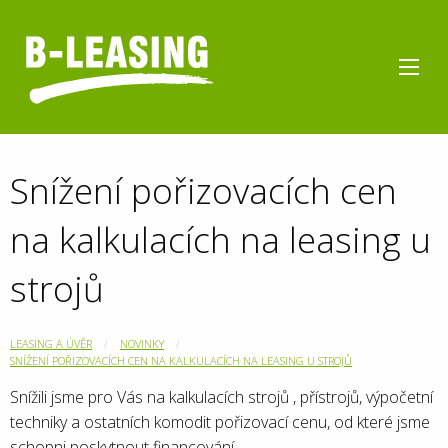
Snížení pořizovacích cen
na kalkulacích na leasing u
strojů
LEASING A ÚVĚR
NOVINKY
SNÍŽENÍ POŘIZOVACÍCH CEN NA KALKULACÍCH NA LEASING U STROJŮ
Snížili jsme pro Vás na kalkulacích strojů , přístrojů, výpočetní
techniky a ostatních komodit pořizovací cenu, od které jsme
schopni poskytnout financování.