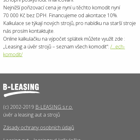
Nejnižší pořizovací cena je nyní u těchto komodit nyní
70 000 Kč bez DPH. Financujeme od akontace 10%.
Kalkulace se týkají nových strojů, pro nabídku na starší stroje
nás prosím kontaktujte.
Online kalkulačku na výpočet splátek můžete využít zde :
„Leasing a úvěr strojů – seznam všech komodit“:
/…ech-
komodit/
(c) 2002-2019
B-LEASING s.r.o.
úvěr a leasing aut a strojů
Zásady ochrany osobních údajů