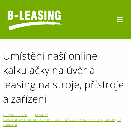
Umístění naší online
kalkulačky na úvěr a
leasing na stroje, přístroje
a zařízení
LEASING A ÚVĚR
NOVINKY
UMÍSTĚNÍ NAŠÍ ONLINE KALKULAČKY NA ÚVĚR A LEASING NA STROJE, PŘÍSTROJE A
ZAŘÍZENÍ