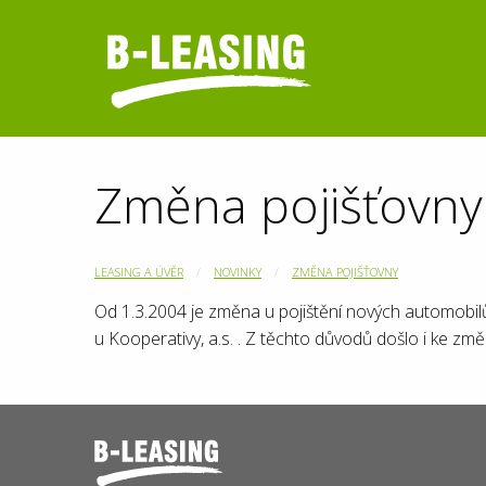
Změna pojišťovny
LEASING A ÚVĚR
NOVINKY
ZMĚNA POJIŠŤOVNY
Od 1.3.2004 je změna u pojištění nových automobilů 
u Kooperativy, a.s. . Z těchto důvodů došlo i ke z