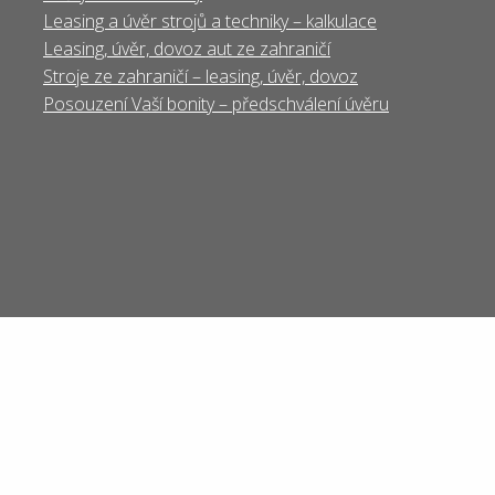
Leasing a úvěr strojů a techniky – kalkulace
Leasing, úvěr, dovoz aut ze zahraničí
Stroje ze zahraničí – leasing, úvěr, dovoz
Posouzení Vaší bonity – předschválení úvěru