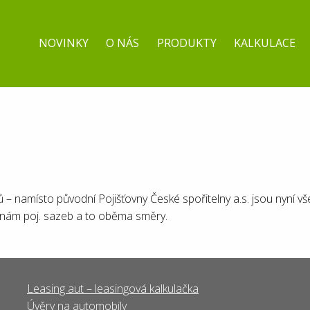
NOVINKY
O NÁS
PRODUKTY
KALKULACE
– namísto původní Pojišťovny České spořitelny a.s. jsou nyní vše
měnám poj. sazeb a to oběma směry.
Leasing aut – leasingová kalkulačka
Úvěry na automobily