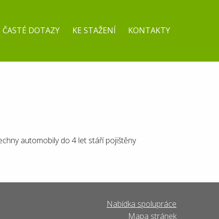
ČASTÉ DOTAZY
KE STAŽENÍ
KONTAKTY
chny automobily do 4 let stáří pojištěny
Nabídka spolupráce
Mapa stránek