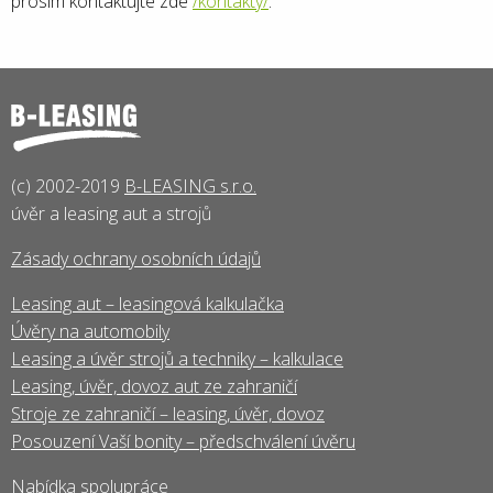
prosím kontaktujte zde
/kontakty/
.
(c) 2002-2019
B-LEASING s.r.o.
úvěr a leasing aut a strojů
Zásady ochrany osobních údajů
Leasing aut – leasingová kalkulačka
Úvěry na automobily
Leasing a úvěr strojů a techniky – kalkulace
Leasing, úvěr, dovoz aut ze zahraničí
Stroje ze zahraničí – leasing, úvěr, dovoz
Posouzení Vaší bonity – předschválení úvěru
Nabídka spolupráce