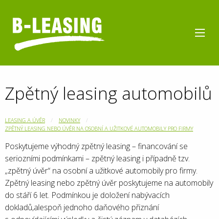
Zpětný leasing automobilů
LEASING A ÚVĚR
NOVINKY
ZPĚTNÝ LEASING NEBO ÚVĚR NA OSOBNÍ A UŽITKOVÉ AUTOMOBILY PRO FIRMY
Poskytujeme výhodný zpětný leasing – financování se
seriozními podmínkami – zpětný leasing i případně tzv.
„zpětný úvěr“ na osobní a užitkové automobily pro firmy.
Zpětný leasing nebo zpětný úvěr poskytujeme na automobily
do stáří 6 let. Podmínkou je doložení nabývacích
dokladů,alespoň jednoho daňového přiznání