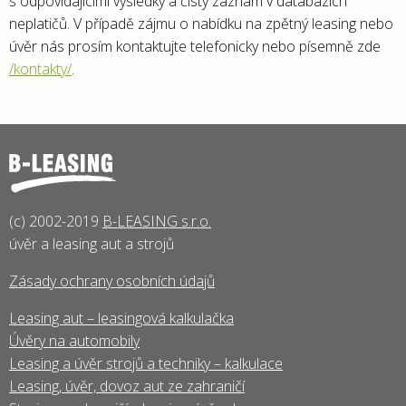
s odpovídajícími výsledky a čistý záznam v databázích
neplatičů. V případě zájmu o nabídku na zpětný leasing nebo
úvěr nás prosím kontaktujte telefonicky nebo písemně zde
/kontakty/
.
(c) 2002-2019
B-LEASING s.r.o.
úvěr a leasing aut a strojů
Zásady ochrany osobních údajů
Leasing aut – leasingová kalkulačka
Úvěry na automobily
Leasing a úvěr strojů a techniky – kalkulace
Leasing, úvěr, dovoz aut ze zahraničí