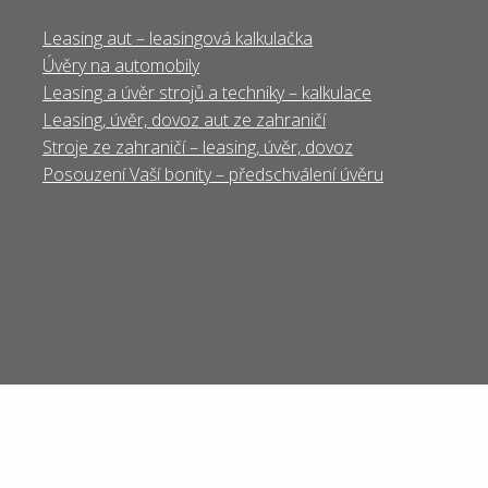
Leasing aut – leasingová kalkulačka
Úvěry na automobily
Leasing a úvěr strojů a techniky – kalkulace
Leasing, úvěr, dovoz aut ze zahraničí
Stroje ze zahraničí – leasing, úvěr, dovoz
Posouzení Vaší bonity – předschválení úvěru