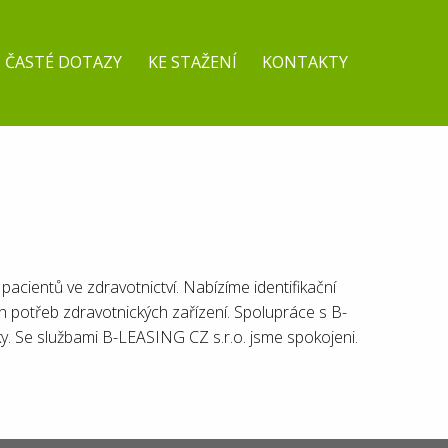
ČASTÉ DOTAZY
KE STAŽENÍ
KONTAKTY
acientů ve zdravotnictví. Nabízíme identifikační
ích potřeb zdravotnických zařízení. Spolupráce s B-
ky. Se službami B-LEASING CZ s.r.o. jsme spokojeni.