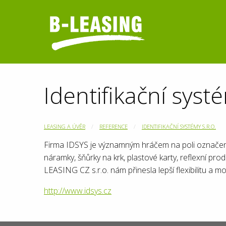
Identifikační systé
LEASING A ÚVĚR
REFERENCE
IDENTIFIKAČNÍ SYSTÉMY S.R.O.
Firma IDSYS je významným hráčem na poli označení (
náramky, šňůrky na krk, plastové karty, reflexní pro
LEASING CZ s.r.o. nám přinesla lepší flexibilitu a 
http://www.idsys.cz