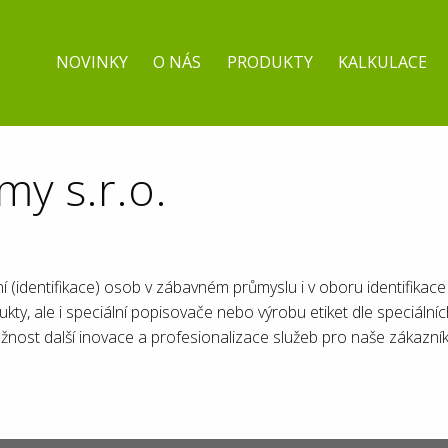
NOVINKY
O NÁS
PRODUKTY
KALKULACE
my s.r.o.
identifikace) osob v zábavném průmyslu i v oboru identifikace p
dukty, ale i speciální popisovače nebo výrobu etiket dle speciáln
možnost další inovace a profesionalizace služeb pro naše zákazní